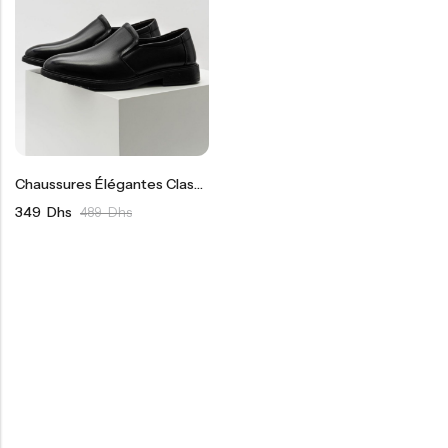
Chaussures Élégantes Class NV
349
Dhs
489
Dhs