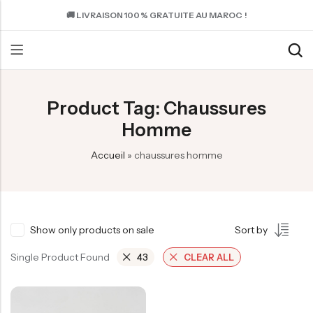
🚚 LIVRAISON 100 % GRATUITE AU MAROC !
Product Tag: Chaussures
Homme
Accueil
»
chaussures homme
Show only products on sale
Sort by
Single Product Found
43
CLEAR ALL